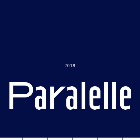
2019
Paralelle