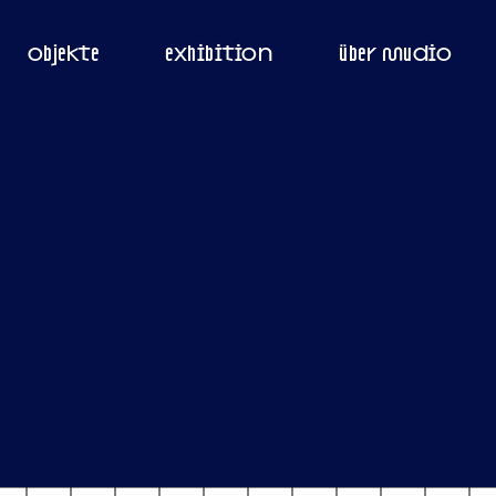
objekte
exhibition
über mudio